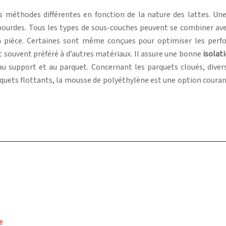
es méthodes différentes en fonction de la nature des lattes. Une
urdes. Tous les types de sous-couches peuvent se combiner avec 
a pièce. Certaines sont même conçues pour optimiser les perfo
t souvent préféré à d’autres matériaux. Il assure une bonne
isolat
au support et au parquet. Concernant les parquets cloués, diver
rquets flottants, la mousse de polyéthylène est une option couran
e