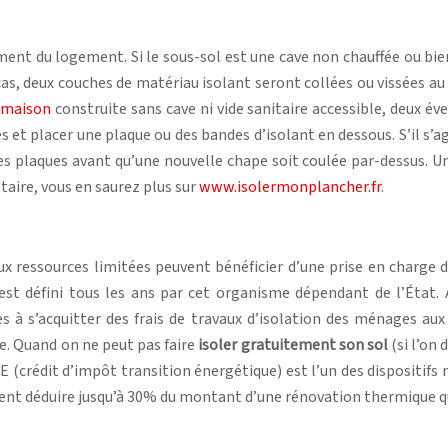
nt du logement. Si le sous-sol est une cave non chauffée ou bien 
as, deux couches de matériau isolant seront collées ou vissées au
a maison
construite sans cave ni vide sanitaire accessible, deux év
s et placer une plaque ou des bandes d’isolant en dessous. S’il s’agi
es plaques avant qu’une nouvelle chape soit coulée par-dessus. Un
taire, vous en saurez plus sur
www.isolermonplancher.fr
.
ux ressources limitées peuvent bénéficier d’une prise en charge
st défini tous les ans par cet organisme dépendant de l’État. 
es à s’acquitter des frais de travaux d’isolation des ménages a
ne. Quand on ne peut pas faire
isoler gratuitement son sol
(si l’on 
TE (crédit d’impôt transition énergétique) est l’un des dispositifs m
peuvent déduire jusqu’à 30% du montant d’une rénovation thermique 