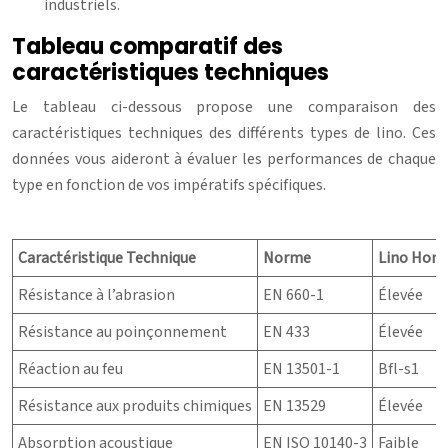
industriels.
Tableau comparatif des
caractéristiques techniques
Le tableau ci-dessous propose une comparaison des
caractéristiques techniques des différents types de lino. Ces
données vous aideront à évaluer les performances de chaque
type en fonction de vos impératifs spécifiques.
Caractéristique Technique
Norme
Lino Hom
Résistance à l’abrasion
EN 660-1
Élevée
Résistance au poinçonnement
EN 433
Élevée
Réaction au feu
EN 13501-1
Bfl-s1
Résistance aux produits chimiques
EN 13529
Élevée
Absorption acoustique
EN ISO 10140-3
Faible