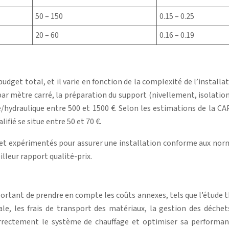
50 – 150
0.15 – 0.25
20 – 60
0.16 – 0.19
udget total, et il varie en fonction de la complexité de l’installa
ar mètre carré, la préparation du support (nivellement, isolation
e/hydraulique entre 500 et 1500 €. Selon les estimations de la CA
fié se situe entre 50 et 70 €.
s et expérimentés pour assurer une installation conforme aux nor
lleur rapport qualité-prix.
important de prendre en compte les coûts annexes, tels que l’étud
nale, les frais de transport des matériaux, la gestion des déche
rrectement le système de chauffage et optimiser sa performanc