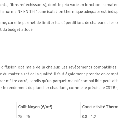
nts, films réfléchissants), dont le prix varie en fonction du maté
on la norme NF EN 1264, une isolation thermique adéquate est indisp
me, car elle permet de limiter les déperditions de chaleur et les
t du budget alloué.
diffusion optimale de la chaleur. Les revêtements compatibles a
 du matériau et de la qualité. Il faut également prendre en compte
ar mètre carré, tandis qu’un parquet massif compatible peut attei
 le rendement du plancher chauffant, comme le précise le CSTB (
Coût Moyen (€/m²)
Conductivité Therm
25 – 75
0.8 – 1.2