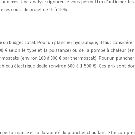
s annexes. Une analyse rigoureuse vous permettra d’anticiper le
e les coûts de projet de 10 à 15%.
u budget total. Pour un plancher hydraulique, il faut considérer 
00 € selon le type et la puissance) ou de la pompe à chaleur (ent
mostats (environ 100 à 300 € par thermostat). Pour un plancher él
bleau électrique dédié (environ 500 à 1 500 €). Ces prix sont don
a performance et la durabilité du plancher chauffant. Elle compre