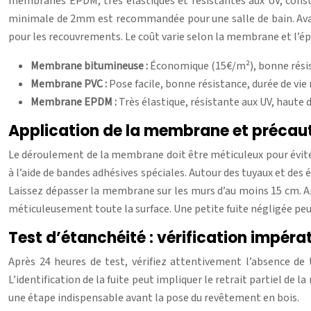
membranes EPDM, très élastiques et résistantes aux UV, consti
minimale de 2mm est recommandée pour une salle de bain. Avan
pour les recouvrements. Le coût varie selon la membrane et l’é
Membrane bitumineuse :
Économique (15€/m²), bonne résis
Membrane PVC :
Pose facile, bonne résistance, durée de v
Membrane EPDM :
Très élastique, résistante aux UV, haute 
Application de la membrane et précau
Le déroulement de la membrane doit être méticuleux pour éviter
à l’aide de bandes adhésives spéciales. Autour des tuyaux et de
Laissez dépasser la membrane sur les murs d’au moins 15 cm. Apr
méticuleusement toute la surface. Une petite fuite négligée pe
Test d’étanchéité : vérification impéra
Après 24 heures de test, vérifiez attentivement l’absence de t
L’identification de la fuite peut impliquer le retrait partiel d
une étape indispensable avant la pose du revêtement en bois.