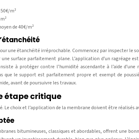
à 50€/m²
€/m²
 moyen de 40€/m²
l’étanchéité
r une étanchéité irréprochable. Commencez par inspecter le sol ex
 une surface parfaitement plane. L’application d’un ragréage est
onsiste à protéger contre l’humidité ascendante à l’aide d’une
us que le support est parfaitement propre et exempt de poussiè
de, avant de poursuivre les travaux.
e étape critique
. Le choix et l’application de la membrane doivent être réalisés av
ptée
ranes bitumineuses, classiques et abordables, offrent une bonn