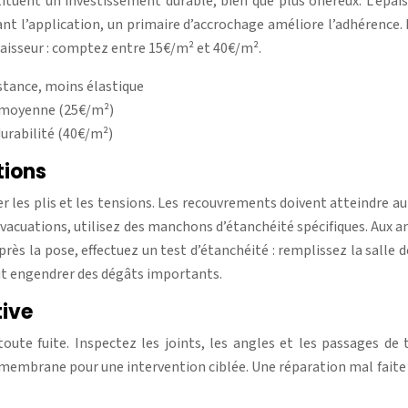
tuent un investissement durable, bien que plus onéreux. L’épai
t l’application, un primaire d’accrochage améliore l’adhérence
paisseur : comptez entre 15€/m² et 40€/m².
tance, moins élastique
ie moyenne (25€/m²)
durabilité (40€/m²)
tions
 les plis et les tensions. Les recouvrements doivent atteindre au
s évacuations, utilisez des manchons d’étanchéité spécifiques. Aux
ès la pose, effectuez un test d’étanchéité : remplissez la salle 
ut engendrer des dégâts importants.
tive
oute fuite. Inspectez les joints, les angles et les passages de
e la membrane pour une intervention ciblée. Une réparation mal fait