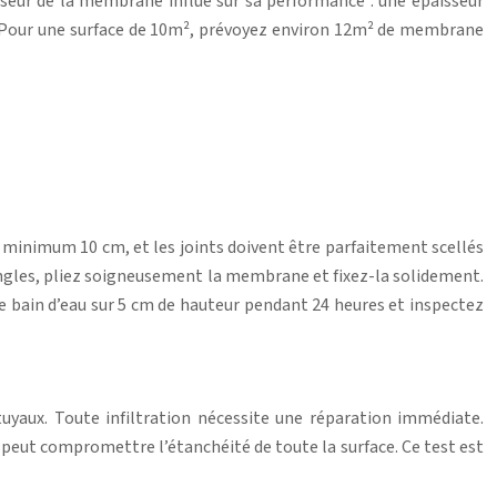
sseur de la membrane influe sur sa performance : une épaisseur
. Pour une surface de 10m², prévoyez environ 12m² de membrane
 minimum 10 cm, et les joints doivent être parfaitement scellés
 angles, pliez soigneusement la membrane et fixez-la solidement.
de bain d’eau sur 5 cm de hauteur pendant 24 heures et inspectez
 tuyaux. Toute infiltration nécessite une réparation immédiate.
e peut compromettre l’étanchéité de toute la surface. Ce test est