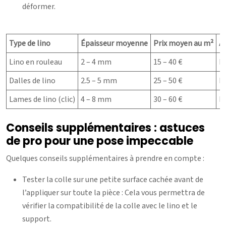
déformer.
Type de lino
Épaisseur moyenne
Prix moyen au m²
A
Lino en rouleau
2 – 4 mm
15 – 40 €
Fa
Dalles de lino
2.5 – 5 mm
25 – 50 €
F
Lames de lino (clic)
4 – 8 mm
30 – 60 €
Po
Conseils supplémentaires : astuces
de pro pour une pose impeccable
Quelques conseils supplémentaires à prendre en compte :
Tester la colle sur une petite surface cachée avant de
l’appliquer sur toute la pièce : Cela vous permettra de
vérifier la compatibilité de la colle avec le lino et le
support.